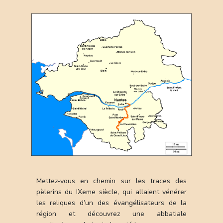
Actualites et evenements
Nous rencontrer
Chemins pelerins
Vers le Mont-Saint-Michel
Vers St Philbert de Grand-Lieu
Vers Rome - Via Ligeria
Vers Saint-Jacques
Chemin du Pere de Montfort
Haltes pelerines
Hebergement
Lieux spirituels
Mettez-vous en chemin sur les traces des
Informations pratiques
pèlerins du IXeme siècle, qui allaient vénérer
les reliques d’un des évangélisateurs de la
Carnets de pelerinage
région et découvrez une abbatiale
Nous rejoindre