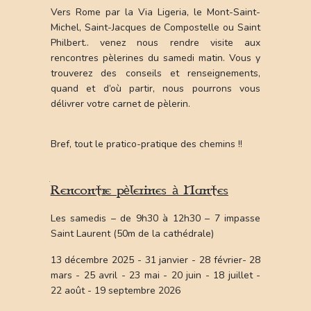
Actualites et evenements
Vers Rome par la Via Ligeria, le Mont-Saint-
Michel, Saint-Jacques de Compostelle ou Saint
Nous rencontrer
Philbert.. venez nous rendre visite aux
rencontres pèlerines du samedi matin. Vous y
Chemins pelerins
trouverez des conseils et renseignements,
quand et d’où partir, nous pourrons vous
Vers le Mont-Saint-Michel
délivrer votre carnet de pèlerin.
Vers St Philbert de Grand-Lieu
Vers Rome - Via Ligeria
Vers Saint-Jacques
Bref, tout le pratico-pratique des chemins !!
Chemin du Pere de Montfort
Haltes pelerines
Rencontre pèlerines à Nantes
Hebergement
Les samedis – de 9h30 à 12h30 – 7 impasse
Lieux spirituels
Saint Laurent (50m de la cathédrale)
Informations pratiques
13 décembre 2025 - 31 janvier - 28 février- 28
mars - 25 avril - 23 mai - 20 juin - 18 juillet -
Carnets de pelerinage
22 août - 19 septembre 2026
Nous rejoindre