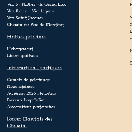
B
Vers St Philbert de Grand-Lieu
Vers Rome - Via Ligeria
V
Vers Saint-Jacques
d
Chemin du Pere de Montfort
J
Haltes pelerines
c
Hebergement
N
Lieux spirituels
Informations pratiques
Carnets de pelerinage
Nous rejoindre
Adhésion 2026 HelloAsso
Devenir hospitalier
Associations partenaires
Forum Nantais des
Chemins