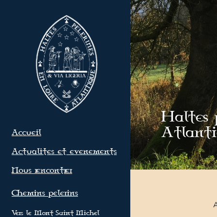
Haltes p
Atlanti
Accueil
Actualites et evenements
Nous rencontrer
Chemins pelerins
A
Vers le Mont-Saint-Michel