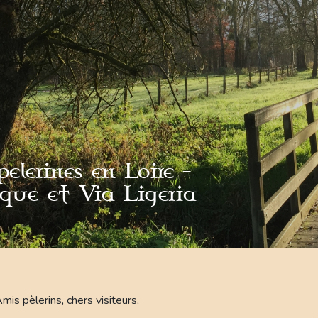
elerines en Loire -
que et Via Ligeria
mis pèlerins, chers visiteurs,